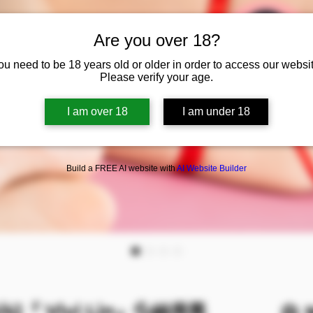
Are you over 18?
ou need to be 18 years old or older in order to access our websit
Please verify your age.
I am over 18
I am under 18
Build a FREE AI website with
AI Website Builder
3/4]『 Vivi Lin』💦絲滑黑