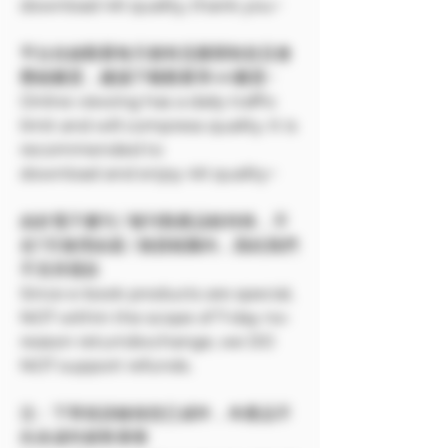
download 4K quality, thank you~
平台在線觀看每天都有流量限制並且會
壓縮畫質，建議下載觀看享4K畫質~
Online viewing has a daily traffic
limit and will compress quality. It is
recommended to
download and enjoy 4K quality~
由於電子書刊 / 報刊類產品較特殊，不
在7天無理由退 / 換貨範圍內，因此我們
不支持退款
Since e-book products are special,
NOT within the scope of 7-day no-
reason return/exchange, we DO
NOT support refunds.
注：下單前請確保您已成年，本產品不
向未成年銷售🔞🔞