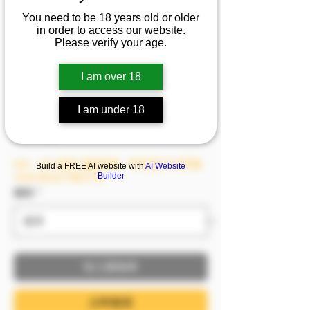
TY踢歪寶寶💦 主人喜歡
You need to be 18 years old or older
嗎？ 小可愛把自己綁成
in order to access our website.
Please verify your age.
禮物送給你 微醺狀態的
兔子毫無顧忌
I am over 18
促銷價格
自
NT$1,499
I am under 18
已含 稅金
8/6－8/9 模密 滿額即贈，單筆滿2999即贈
Build a FREE AI website with
AI Website
Builder
1999(含)以下影片1支
服裝
*
加入購物車
立即購買