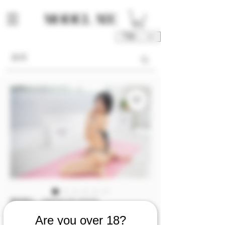
TWD (NT$)
庫存單位： M00145-05-V1V2V3
M00145 [Video 1/2/3]
Are you over 18?