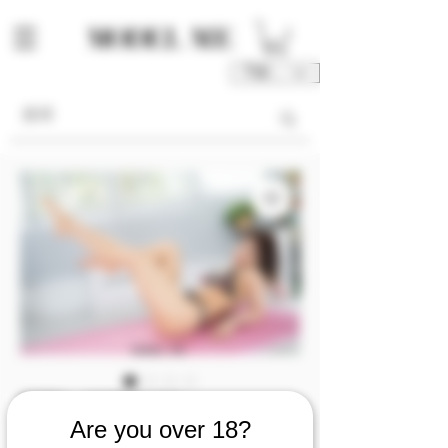
TWD (NT$)
庫存單位： M00169-04-V1V2
Are you over 18?
M00169 [Video 1/2]