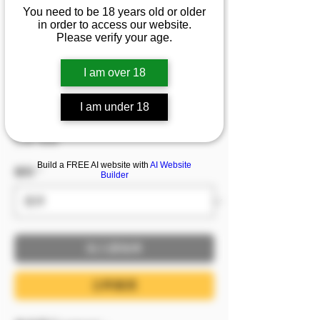
Alice💦黑色蕾絲睡前瑜
You need to be 18 years old or older
in order to access our website.
伽的誘惑 在若有似無的
Please verify your age.
縫隙中找尋屬於你的流
I am over 18
水小鮑鮑
I am under 18
促銷價格
自
NT$1,499
已含 稅金
Build a FREE AI website with
AI Website
服裝
*
Builder
加入購物車
立即購買