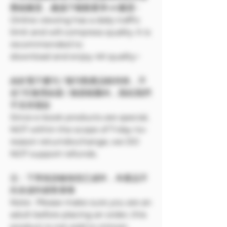
壓縮畫質，建議下載觀看享4K畫質~
Online viewing has a daily traffic
limit and will compress quality. It is
recommended to
download and enjoy 4K quality~
由於電子書刊 / 報刊類產品較特殊，不
在7天無理由退 / 換貨範圍內，因此我們
不支持退款
Since e-book products are special,
NOT within the scope of 7-day no-
reason return/exchange, we DO
NOT support refunds.
注：下單前請確保您已成年，本產品不
向未成年銷售🔞🔞
Note: Please make sure you are an
adult before placing an order, this
product is not sold to minors.