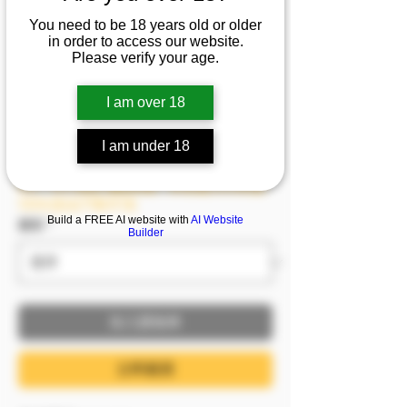
1/2/3/4/5]『曉濛』💦青
You need to be 18 years old or older
澀CK 瑜伽進階版逐漸瓦
in order to access our website.
Please verify your age.
解堅硬意志力
I am over 18
促銷價格
自
NT$1,099
I am under 18
已含 稅金
8/6－8/9 模密 滿額即贈，單筆滿2999即贈
1999(含)以下影片1支
Build a FREE AI website with
AI Website
服裝
*
Builder
加入購物車
立即購買