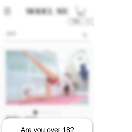
TWD (NT$)
庫存單位： M00118
M00118 [Video
Are you over 18?