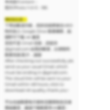
🔷內容/Content：
照片/Photo 1+2+3：185
❗❗特別注意：
下單結帳成功後，您的信箱將會在48小
時内加入 Google Drive 觀看權限，點
開即可下載 4K 畫質
若您不是 Gmail 信箱，請提供
@gmail.com 結尾的帳號，以便順利
觀看寫真/影片，謝謝
After checking out successfully, pls
send us your usual Gmail, which
must be ending in @gmail.com.
The cloud link will be sent to your
Gmail within 48 hours, click to
download 4K quality, thank you~
平台在線觀看每天都有流量限制並且會
壓縮畫質，建議下載觀看享4K畫質~