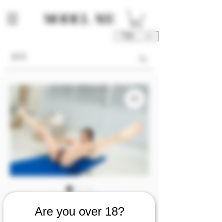
TWD (NT$)
庫存單位： M00026-01-P1P2P3
Are you over 18?
M00026 [Photo