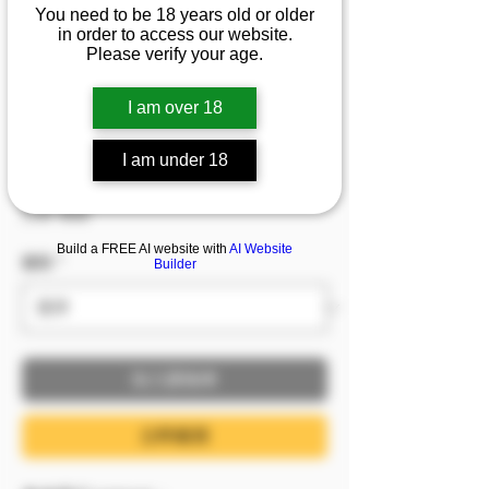
1/2/3]『Amanda』💦
You need to be 18 years old or older
in order to access our website.
最高學府學霸甜心美
Please verify your age.
人，首次突破心防尺度
I am over 18
薄紗丁一字腿誘惑
I am under 18
價格
NT$599.00
已含 稅金
Build a FREE AI website with
AI Website
服裝
*
Builder
加入購物車
立即購買