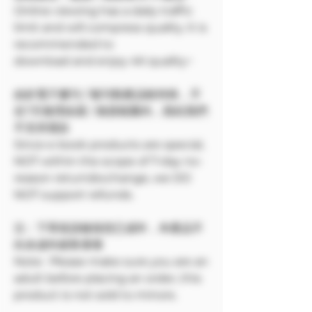
Online viewing has a daily traffic
limit and will compress quality. It is
recommended to
download and enjoy 4K quality~
由於電子書刊 / 報刊類產品較特殊，不
在7天無理由退 / 換貨範圍內，因此我們
不支持退款
Since e-book products are special,
NOT within the scope of 7-day no-
reason return/exchange, we DO
NOT support refunds.
注：下單前請確保您已成年，本產品不
向未成年銷售🔞🔞
Note: Please make sure you are an
adult before placing an order, this
product is not sold to minors.