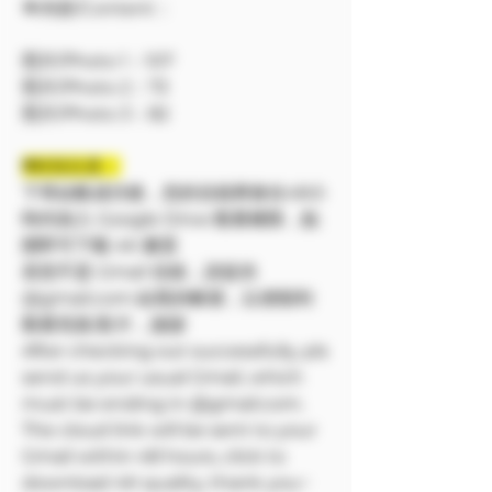
🔷內容/Content：
照片/Photo 1：107
照片/Photo 2：73
照片/Photo 3：82
❗❗特別注意：
下單結帳成功後，您的信箱將會在48小
時内加入 Google Drive 觀看權限，點
開即可下載 4K 畫質
若您不是 Gmail 信箱，請提供
@gmail.com 結尾的帳號，以便順利
觀看寫真/影片，謝謝
After checking out successfully, pls
send us your usual Gmail, which
must be ending in @gmail.com.
The cloud link will be sent to your
Gmail within 48 hours, click to
download 4K quality, thank you~