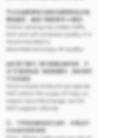
平台在線觀看每天都有流量限制並且會
壓縮畫質，建議下載觀看享4K畫質~
Online viewing has a daily traffic
limit and will compress quality. It is
recommended to
download and enjoy 4K quality~
由於電子書刊 / 報刊類產品較特殊，不
在7天無理由退 / 換貨範圍內，因此我們
不支持退款
Since e-book products are special,
NOT within the scope of 7-day no-
reason return/exchange, we DO
NOT support refunds.
注：下單前請確保您已成年，本產品不
向未成年銷售🔞🔞
Note: Please make sure you are an