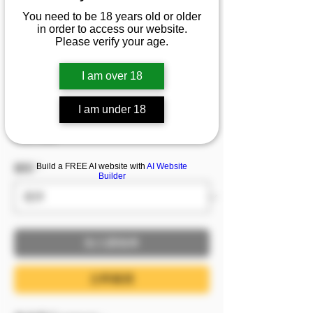
『馮馮』💦大小姐駕到
You need to be 18 years old or older
in order to access our website.
男人統統靠邊站！請在
Please verify your age.
瑜伽墊上努力征服我 勝
負慾大對決！
I am over 18
促銷價格
自
NT$199
I am under 18
已含 稅金
Build a FREE AI website with
AI Website
服裝
*
Builder
加入購物車
立即購買