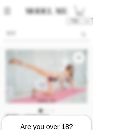
TWD (NT$)
庫存單位： M00136-P1/2/3
M00136 [Photo 1/2/3]
Are you over 18?