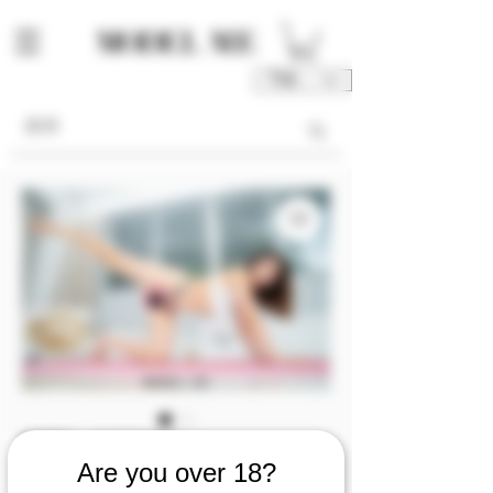
TWD (NT$)
庫存單位： M00133-P2/4
Are you over 18?
M00133 [Photo 2/4]