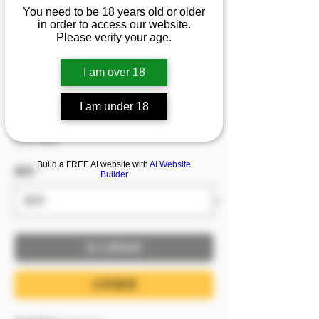
『瑤瑤』💦維持晃動的
You need to be 18 years old or older
in order to access our website.
小不點 YT人氣網紅運動
Please verify your age.
秘事！氣喘吁吁臉紅不
I am over 18
止延伸拉絲
I am under 18
促銷價格
自
NT$199
已含 稅金
Build a FREE AI website with
AI Website
服裝
*
Builder
加入購物車
立即購買