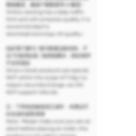
壓縮畫質，建議下載觀看享4K畫質~
Online viewing has a daily traffic
limit and will compress quality. It is
recommended to
download and enjoy 4K quality~
由於電子書刊 / 報刊類產品較特殊，不
在7天無理由退 / 換貨範圍內，因此我們
不支持退款
Since e-book products are special,
NOT within the scope of 7-day no-
reason return/exchange, we DO
NOT support refunds.
注：下單前請確保您已成年，本產品不
向未成年銷售🔞🔞
Note: Please make sure you are an
adult before placing an order, this
product is not sold to minors.