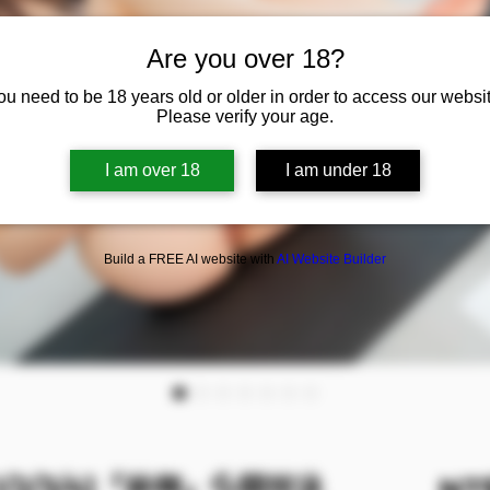
Are you over 18?
ou need to be 18 years old or older in order to access our websit
Please verify your age.
I am over 18
I am under 18
Build a FREE AI website with
AI Website Builder
 1/2/3/4]『林翎』💦競技泳