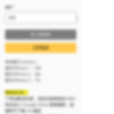
服裝
*
加入購物車
立即購買
🔷內容/Content：
照片/Photo 1 ：120
照片/Photo 2 ：84
照片/Photo 3 ：75
❗❗特別注意：
下單結帳成功後，您的信箱將會在48小
時内加入 Google Drive 觀看權限，點
開即可下載 4K 畫質