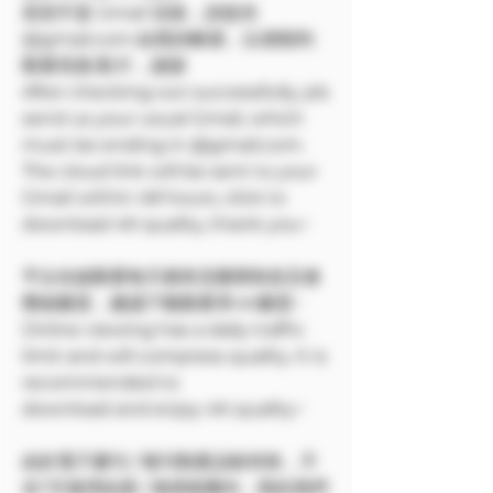
若您不是 Gmail 信箱，請提供
@gmail.com 結尾的帳號，以便順利
觀看寫真/影片，謝謝
After checking out successfully, pls
send us your usual Gmail, which
must be ending in @gmail.com.
The cloud link will be sent to your
Gmail within 48 hours, click to
download 4K quality, thank you~
平台在線觀看每天都有流量限制並且會
壓縮畫質，建議下載觀看享4K畫質~
Online viewing has a daily traffic
limit and will compress quality. It is
recommended to
download and enjoy 4K quality~
由於電子書刊 / 報刊類產品較特殊，不
在7天無理由退 / 換貨範圍內，因此我們