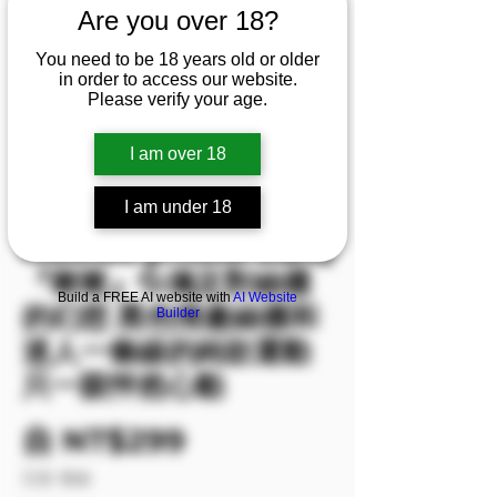
Are you over 18?
You need to be 18 years old or older
in order to access our website.
Please verify your age.
I am over 18
I am under 18
庫存單位： M00130-P1/2/3
M00130 [Photo 1/2/3]
『啾啾』💦滿足對絲襪
Build a FREE AI website with
AI Website
的幻想 黑色情趣絲襪和
Builder
迷人一條線的純欲運動
只一眼怦然心動
促銷價格
自
NT$299
已含 稅金