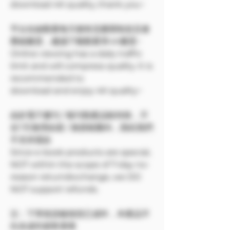
download 4K quality, thank you~
平台在線觀看每天都有流量限制並且會
壓縮畫質，建議下載觀看享4K畫質~
Online viewing has a daily traffic
limit and will compress quality. It is
recommended to
download and enjoy 4K quality~
由於電子書刊 / 報刊類產品較特殊，不
在7天無理由退 / 換貨範圍內，因此我們
不支持退款
Since e-book products are special,
NOT within the scope of 7-day no-
reason return/exchange, we DO
NOT support refunds.
注：下單前請確保您已成年，本產品不
向未成年銷售🔞🔞