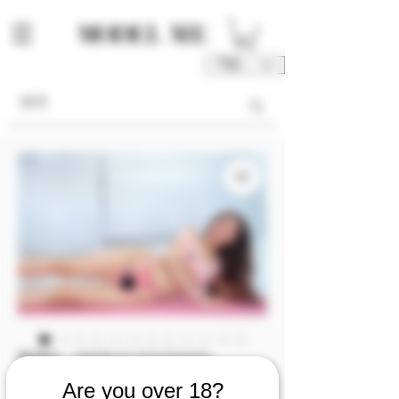
TWD (NT$)
庫存單位： M00156-01-V1V2V3V4V5V6
M00156 [Video
Are you over 18?