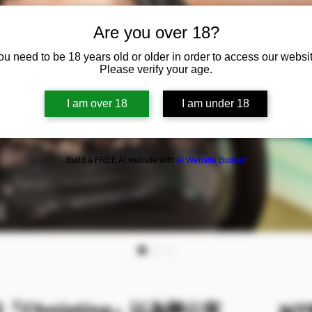
Are you over 18?
ou need to be 18 years old or older in order to access our websit
Please verify your age.
I am over 18
I am under 18
Build a FREE AI website with
AI Website Builder
 3]『Chnistine』以為辦公室