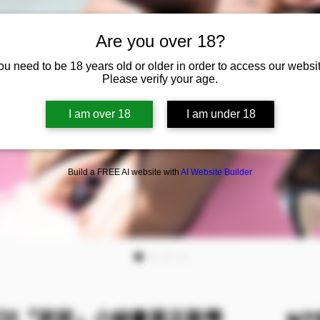
Are you over 18?
ou need to be 18 years old or older in order to access our websit
Please verify your age.
I am over 18
I am under 18
Build a FREE AI website with
AI Website Builder
o 1/2]『班班』小秘書展示新學